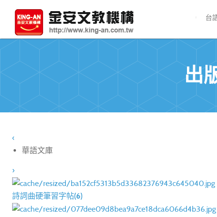
台
出
‹
華語文庫
›
詩詞曲硬筆習字帖(6)