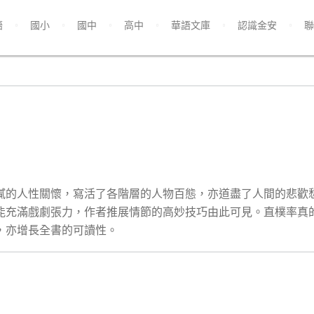
語
國小
國中
高中
華語文庫
認識金安
聯
膩的人性關懷，寫活了各階層的人物百態，亦道盡了人間的悲歡
能充滿戲劇張力，作者推展情節的高妙技巧由此可見。直樸率真
，亦增長全書的可讀性。