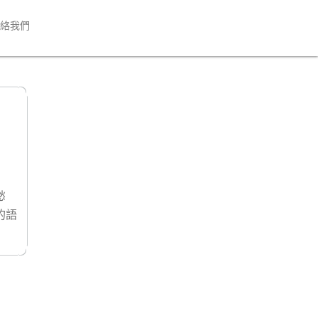
絡我們
愁
的語