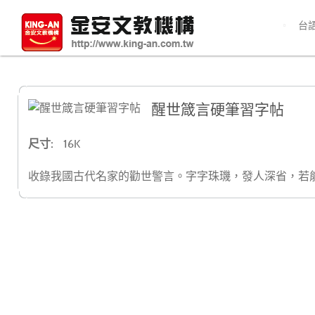
台
醒世箴言硬筆習字帖
尺寸:
16K
收錄我國古代名家的勸世警言。字字珠璣，發人深省，若