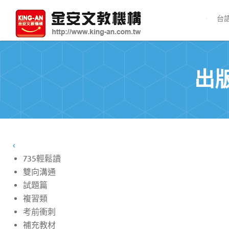
台
出
‹
735輕鬆讀
雙向溝通
試題篇
複習類
考前衝刺
補充教材