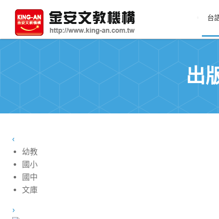
台
出
‹
幼教
國小
國中
文庫
›