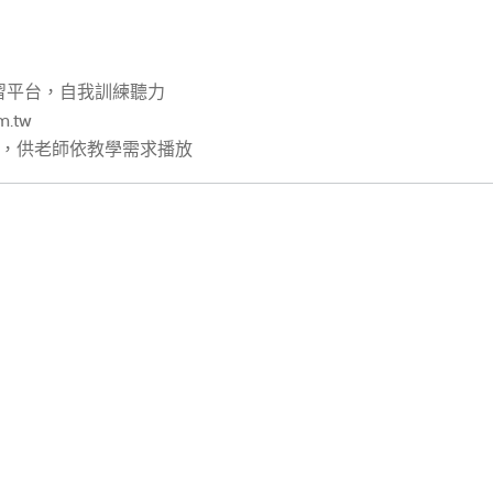
習平台，自我訓練聽力
om.tw
片，供老師依教學需求播放