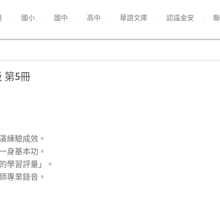
語
國小
國中
高中
華語文庫
認識金安
聯
 第5冊
演練驗成效。
一身基本功。
的學習評量」。
師專業錄音。