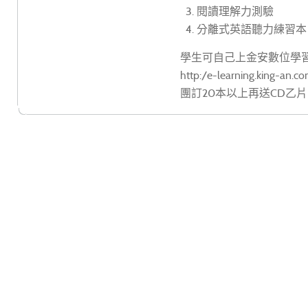
3. 閱讀理解力測驗
4. 分離式英語聽力練習本
學生可自己上金安數位學
http:/e-learning.king-an.c
團訂20本以上再送CD乙