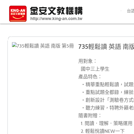
台
735輕鬆讀 英語 南版
用對象：
國中三上學生
產品特色：
‧精華重點輕鬆讀，試題
‧重點試題全都錄，練就
‧創新設計「測驗卷方式
‧聽力練習，特聘外籍老
隨書附贈：
1. 閱讀．理解．策略運用
2. 輕鬆悅讀NEW一下