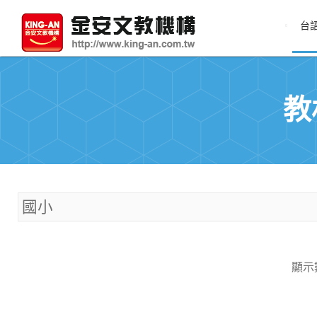
台
教
國小
顯示