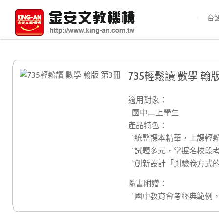
台
735輕鬆讀 數學 翰版
適用對象：
國中二上學生
產品特色：
˙統整課本精華，上課輕
˙試題多元，掌握名校段
˙創新設計「測驗卷方式
隨書附贈：
˙國中教育會考經典範例