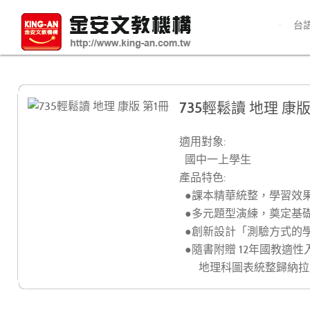
台
735輕鬆讀 地理 康版
適用對象:
國中一上學生
產品特色:
●課本精華統整，學習效
●多元題型演練，奠定基
●創新設計「測驗方式的
●隨書附贈 12年國教適性
地理科圖表統整歸納拉