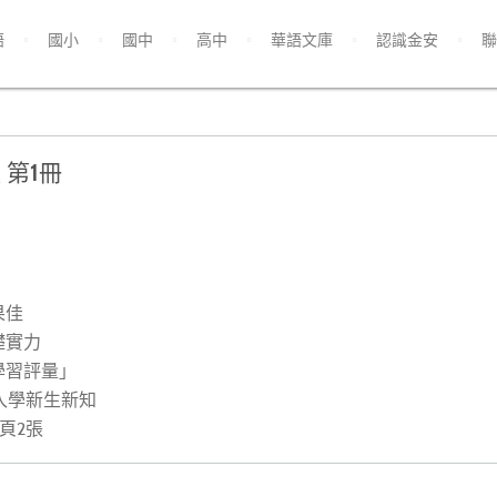
語
國小
國中
高中
華語文庫
認識金安
聯
 第1冊
果佳
礎實力
學習評量」
入學新生新知
頁2張