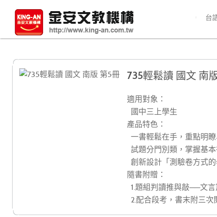
台
735輕鬆讀 國文 南版
適用對象：
國中三上學生
產品特色：
一書輕鬆在手，重點明瞭
試題分門別類，掌握基本
創新設計「測驗卷方式的
隨書附贈：
1.題組判讀推與敲──文
2.配合段考，書末附三次