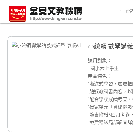
台
小統領 數學講義
適用對象：
國小六上學生
產品特色：
˙漸進式學習，層層
˙貼近教科書內容，
˙配合學校成績考查
˙獨家單元「資優挑
˙隨書附贈5回月考卷
˙免費贈送局部影音