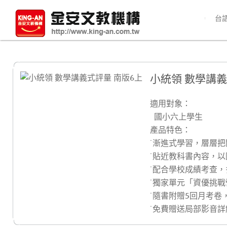
台
小統領 數學講義
適用對象：
國小六上學生
產品特色：
˙漸進式學習，層層
˙貼近教科書內容，
˙配合學校成績考查
˙獨家單元「資優挑
˙隨書附贈5回月考卷
˙免費贈送局部影音