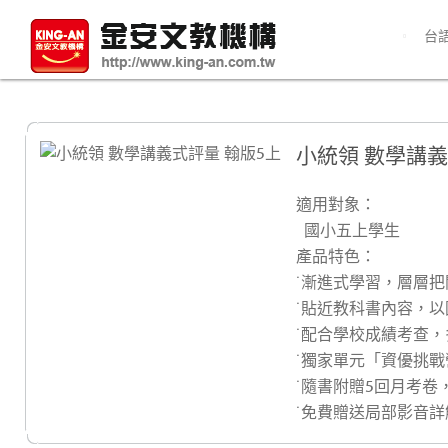
台
小統領 數學講義
適用對象：
國小五上學生
產品特色：
˙漸進式學習，層層
˙貼近教科書內容，
˙配合學校成績考查
˙獨家單元「資優挑
˙隨書附贈5回月考卷
˙免費贈送局部影音