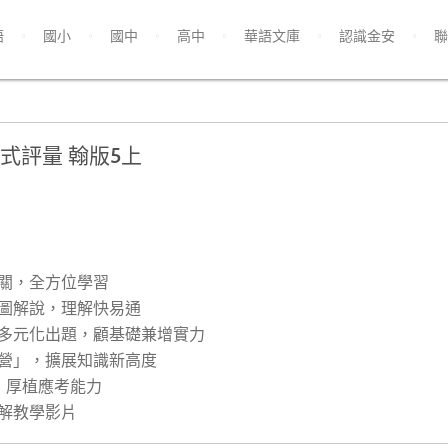
語
國小
國中
高中
華語文庫
認識金安
聯
式評量 翰版5上
把關，全方位學習
以圖解說，理解快易通
，多元化出題，顧基礎兼增實力
戰營」，擴展知識新高度
，厚植應考能力
詳解教學影片