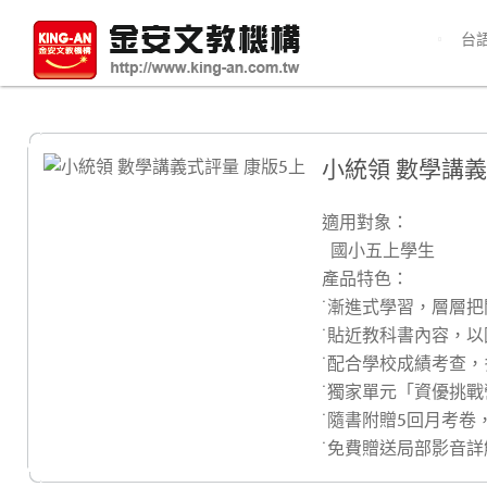
台
小統領 數學講義
適用對象：
國小五上學生
產品特色：
˙漸進式學習，層層
˙貼近教科書內容，
˙配合學校成績考查
˙獨家單元「資優挑
˙隨書附贈5回月考卷
˙免費贈送局部影音