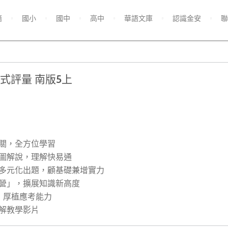
語
國小
國中
高中
華語文庫
認識金安
聯
式評量 南版5上
把關，全方位學習
以圖解說，理解快易通
，多元化出題，顧基礎兼增實力
戰營」，擴展知識新高度
，厚植應考能力
詳解教學影片