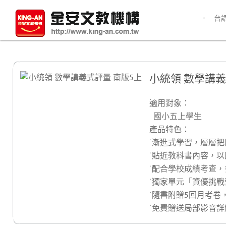
台
小統領 數學講義
適用對象：
國小五上學生
產品特色：
˙漸進式學習，層層
˙貼近教科書內容，
˙配合學校成績考查
˙獨家單元「資優挑
˙隨書附贈5回月考卷
˙免費贈送局部影音