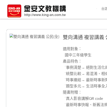
台
雙向溝通 複習講義 
適用對象：
國中三年級學生
產品特色：
˙事例清楚→ 絕對生活化
˙統整比較→ 易混淆、相
˙時事連結→ 最新時事
˙題型多元→ 生活時事全
隨書附贈：
˙真人影音講解QR code
˙最新時事快報、新舊法