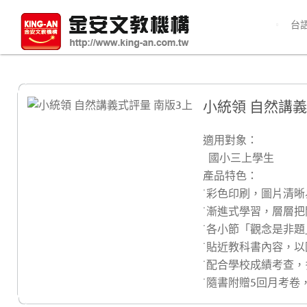
台
小統領 自然講義
適用對象：
國小三上學生
產品特色：
˙彩色印刷，圖片清晰
˙漸進式學習，層層
˙各小節「觀念是非
˙貼近教科書內容，
˙配合學校成績考查
˙隨書附贈5回月考卷