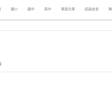
語
國小
國中
高中
華語文庫
認識金安
聯
解