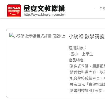
台
小統領 數學講義
適用對象：
國小一上學生
產品特色：
˙漸進式學習，層層把
˙貼近教科書內容，以
˙配合學校成績考查
˙獨家單元「資優挑戰
˙隨書附贈5回月考卷